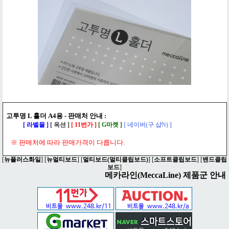
고투명 L 홀더 A4용 - 판매처 안내 :
[ 라벨몰 ]
[
옥션
]
[
11번가
]
[
G마켓
]
[
네이버(구 샵N)
]
※ 판매처에 따라 판매가격이 다릅니다.
[
뉴플러스화일
] [
뉴멀티보드
] [
멀티보드(멀티클립보드)
] [
소프트클립보드
] [
밴드클립
보드
]
메카라인(MeccaLine) 제품군 안내