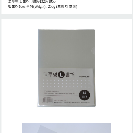
- 고투명 L 홀더 : 8809132071955
- 엘홀더10ea 무게(Weight) : 250g (포장지 포함)