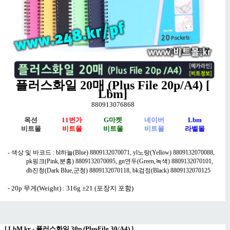
플러스화일 20매 (Plus File 20p/A4) [
Lbm]
880913076868
옥션
11번가
G마켓
네이버
Lbm
비트몰
비트몰
비트몰
비트몰
라벨몰
- 색상 및 바코드 : bl하늘(Blue) 8809132070071, yl노랑(Yellow) 8809132070088,
pk핑크(Pink,분홍) 8809132070095, gn연두(Green,녹색) 8809132070101,
db진청(Dark Blue,군청) 8809132070118, bk검정(Black) 8809132070125
- 20p 무게(Weight) : 316g ±21 (포장지 포함)
[
LbM.kr - 플러스화일 30p (PlusFile 30/A4)
]