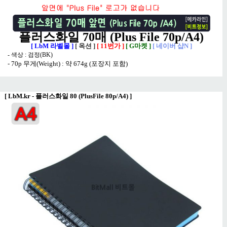
플러스화일 70매 (Plus File 70p/A4)
[ LbM 라벨몰 ]
[ 옥션 ]
[ 11번가 ]
[ G마켓 ]
[ 네이버 샵N ]
- 색상 : 검정(BK)
- 70p 무게(Weight) : 약 674g (포장지 포함)
[
LbM.kr - 플러스화일 80 (PlusFile 80p/A4)
]