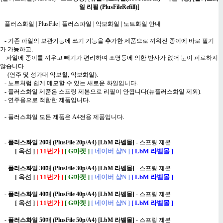
일 리필 (PlusFileRefill)
]
플러스화일 | PlusFile | 플러스파일 | 악보화일 | 노트화일 안내
- 기존 파일의 보관기능에 쓰기 기능을 추가한 제품으로 끼워진 종이에 바로 필기
가 가능하고,
파일에 종이를 끼우고 빼기가 편리하며 조명등에 의한 반사가 없어 눈이 피로하지
않습니다
(연주 및 성가대 악보철, 악보화일).
- 노트처럼 쉽게 메모할 수 있는 새로운 화일입니다.
- 플러스화일 제품은 스프링 제본으로 리필이 안됩니다(뉴플러스화일 제외).
- 연주용으로 적합한 제품입니다.
- 플러스화일 모든 제품은 A4전용 제품입니다.
-
플러스화일 20매 (PlusFile 20p/A4) [LbM 라벨몰]
- 스프링 제본
[ 옥션 ]
[ 11번가 ]
[ G마켓 ]
[ 네이버 샵N ]
[ LbM 라벨몰 ]
-
플러스화일 30매 (PlusFile 30p/A4) [LbM 라벨몰]
- 스프링 제본
[ 옥션 ]
[ 11번가 ]
[ G마켓 ]
[ 네이버 샵N ]
[ LbM 라벨몰 ]
-
플러스화일 40매 (PlusFile 40p/A4) [LbM 라벨몰]
- 스프링 제본
[ 옥션 ]
[ 11번가 ]
[ G마켓 ]
[ 네이버 샵N ]
[ LbM 라벨몰 ]
-
플러스화일 50매 (PlusFile 50p/A4) [LbM 라벨몰]
- 스프링 제본