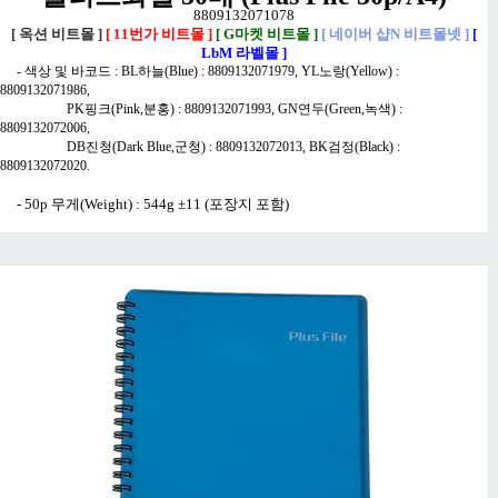
8809132071078
[ 옥션 비트몰 ]
[ 11번가 비트몰 ]
[ G마켓 비트몰 ]
[ 네이버 샵N 비트몰넷 ]
[
LbM 라벨몰 ]
- 색상 및 바코드 : BL하늘(Blue) : 8809132071979, YL노랑(Yellow) :
8809132071986,
PK핑크(Pink,분홍) : 8809132071993, GN연두(Green,녹색) :
8809132072006,
DB진청(Dark Blue,군청) : 8809132072013, BK검정(Black) :
8809132072020.
- 50p 무게(Weight) : 544g ±11 (포장지 포함)