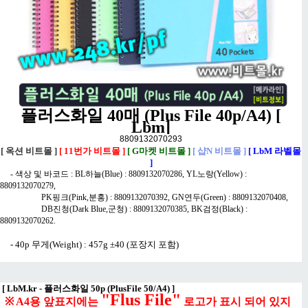
플러스화일 40매 (Plus File 40p/A4) [
Lbm]
8809132070293
[ 옥션 비트몰 ]
[ 11번가 비트몰 ]
[ G마켓 비트몰 ]
[ 샵N 비트몰 ]
[ LbM 라벨몰
]
- 색상 및 바코드 : BL하늘(Blue) : 8809132070286, YL노랑(Yellow) :
8809132070279,
PK핑크(Pink,분홍) : 8809132070392, GN연두(Green) : 8809132070408,
DB진청(Dark Blue,군청) : 8809132070385, BK검정(Black) :
8809132070262.
- 40p 무게(Weight) : 457g ±40 (포장지 포함)
[
LbM.kr - 플러스화일 50p (PlusFile 50/A4)
]
"Flus File"
※ A4용 앞표지에는
로고가 표시 되어 있지