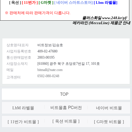
[ 옥션 ]
[ 11번가 ]
[ G마켓 ]
[ 네이버 스마트스토어]
[ Lbm 라벨몰]
※ 판매처에 따라 판매가격이 다릅니다.
플러스화일 www.248.kr/pf/
메카라인 (MeccaLine) 제품군 안내
상호명/대표자
비트정보/김승호
사업자등록번호
409-02-47680
통신판매업번호
2003-00195
사업장소재지
[61060] 광주 북구 초당로7번길 17, 101호
메일
bitmall@nate.com
0502-080-0248
고객센터
TOP
비트몰홈 PC
버전
LbM 라벨몰
네이버 비트몰
[ 옥션 비트몰 ]
[ 11번가 비트몰 ]
[ G마켓 비트몰 ]