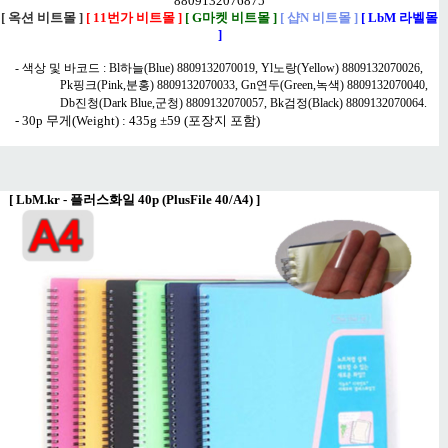
8809132076875
[ 옥션 비트몰 ]
[ 11번가 비트몰 ]
[ G마켓 비트몰 ]
[ 샵N 비트몰 ]
[ LbM 라벨몰
]
- 색상 및 바코드 : Bl하늘(Blue) 8809132070019, Yl노랑(Yellow) 8809132070026,
Pk핑크(Pink,분홍) 8809132070033, Gn연두(Green,녹색) 8809132070040,
Db진청(Dark Blue,군청) 8809132070057, Bk검정(Black) 8809132070064.
- 30p 무게(Weight) : 435g ±59 (포장지 포함)
[
LbM.kr - 플러스화일 40p (PlusFile 40/A4)
]